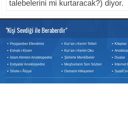
talebelerini mi kurtaracak?) diyor.
"Kişi Sevdiği ile Beraberdir"
Peygamber Efendimiz
Kur’an-ı Kerim Tefsiri
Kitaplar
Eshab-ı Kiram
Kur’an-ı Kerim Oku
Ansiklop
İslam Alimleri Ansiklopedisi
Şiirlerle Menkîbeler
Dualar
Evliyalar Ansiklopedisi
Meşhurların Son Sözleri
İnternet
Silsile-i Âliyye
Osmanlı Hikayeleri
Sual/Ce