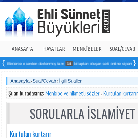
ANASAYFA
HAYATLAR
MENKÎBELER
SUAL/CEVAB
Binlerce eserden derlenmiş tam
14
kitaptan oluşan seti online sipariş verebil
Anasayfa
Sual/Cevab
İlgili Sualler
Şuan buradasınız:
Menkıbe ve hikmetli sözler
Kurtulan kurtarır
SORULARLA İSLAMİYET 
Kurtulan kurtarır