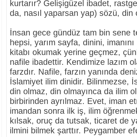
kurtarır? Gelişigüzel ibadet, rastg
da, nasıl yaparsan yap) sözü, din c
İnsan gece gündüz tam bin sene t
hepsi, yarım sayfa, dinini, imanın
kitabı okumak yerine geçmez, çü
nafile ibadettir. Kendimize lazım o
farzdır. Nafile, farzın yanında den
İslamiyet ilim dinidir. Bilinmezse, 
din olmaz, din olmayınca da ilim ol
birbirinden ayrılmaz. Evet, iman e
imandan sonra ilk iş, ilim öğrenm
kılsak, oruç da tutsak, ticaret de 
ilmini bilmek şarttır. Peygamber e