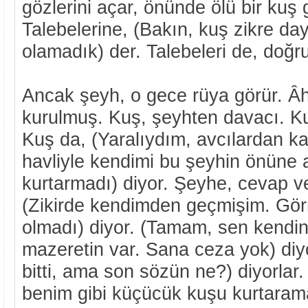
gözlerini açar, önünde ölü bir kuş 
Talebelerine, (Bakın, kuş zikre d
olamadık) der. Talebeleri de, doğru
Ancak şeyh, o gece rüya görür. Â
kurulmuş. Kuş, şeyhten davacı. Kuş
Kuş da, (Yaralıydım, avcılardan k
havliyle kendimi bu şeyhin önüne a
kurtarmadı) diyor. Şeyhe, cevap ve
(Zikirde kendimden geçmişim. Gö
olmadı) diyor. (Tamam, sen kendin
mazeretin var. Sana ceza yok) diy
bitti, ama son sözün ne?) diyorlar
benim gibi küçücük kuşu kurtarama