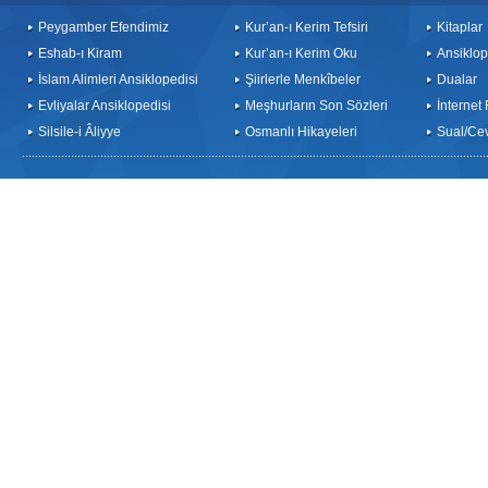
Peygamber Efendimiz
Kur’an-ı Kerim Tefsiri
Kitaplar
Eshab-ı Kiram
Kur’an-ı Kerim Oku
Ansiklop
İslam Alimleri Ansiklopedisi
Şiirlerle Menkîbeler
Dualar
Evliyalar Ansiklopedisi
Meşhurların Son Sözleri
İnternet
Silsile-i Âliyye
Osmanlı Hikayeleri
Sual/Ce