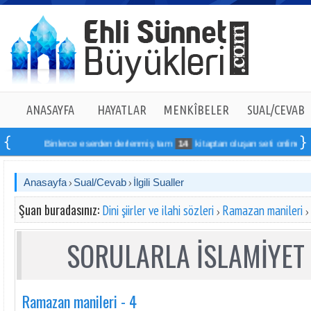
ANASAYFA
HAYATLAR
MENKÎBELER
SUAL/CEVAB
Binlerce eserden derlenmiş tam
14
kitaptan oluşan seti online sipari
Anasayfa
Sual/Cevab
İlgili Sualler
Şuan buradasınız:
Dini şiirler ve ilahi sözleri
Ramazan manileri
SORULARLA İSLAMİYET 
Ramazan manileri - 4