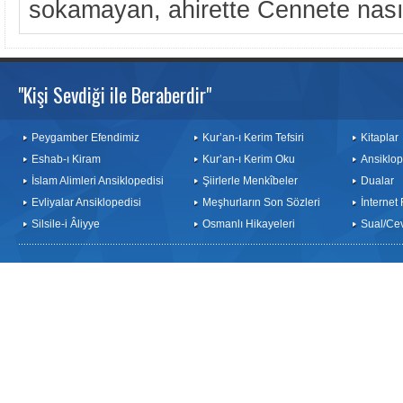
sokamayan, ahirette Cennete nasıl
"Kişi Sevdiği ile Beraberdir"
Peygamber Efendimiz
Kur’an-ı Kerim Tefsiri
Kitaplar
Eshab-ı Kiram
Kur’an-ı Kerim Oku
Ansiklop
İslam Alimleri Ansiklopedisi
Şiirlerle Menkîbeler
Dualar
Evliyalar Ansiklopedisi
Meşhurların Son Sözleri
İnternet
Silsile-i Âliyye
Osmanlı Hikayeleri
Sual/Ce