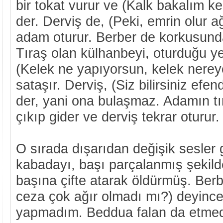
bir tokat vurur ve (Kalk bakalım k
der. Derviş de, (Peki, emrin olur a
adam oturur. Berber de korkusund
Tıraş olan külhanbeyi, oturduğu ye
(Kelek ne yapıyorsun, kelek nerey
sataşır. Derviş, (Siz bilirsiniz ef
der, yani ona bulaşmaz. Adamın tı
çıkıp gider ve derviş tekrar oturur.
O sırada dışarıdan değişik sesler ge
kabadayı, başı parçalanmış şekilde
başına çifte atarak öldürmüş. Berb
ceza çok ağır olmadı mı?) deyince,
yapmadım. Beddua falan da etme