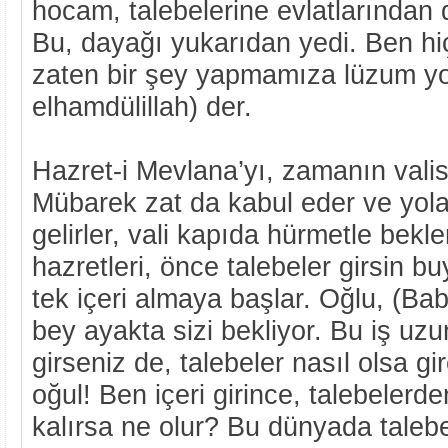
hocam, talebelerine evlatlarından
Bu, dayağı yukarıdan yedi. Ben h
zaten bir şey yapmamıza lüzum yok
elhamdülillah) der.
Hazret-i Mevlana’yı, zamanın valis
Mübarek zat da kabul eder ve yola
gelirler, vali kapıda hürmetle bek
hazretleri, önce talebeler girsin bu
tek içeri almaya başlar. Oğlu, (Bab
bey ayakta sizi bekliyor. Bu iş uz
girseniz de, talebeler nasıl olsa gi
oğul! Ben içeri girince, talebelerde
kalırsa ne olur? Bu dünyada taleb