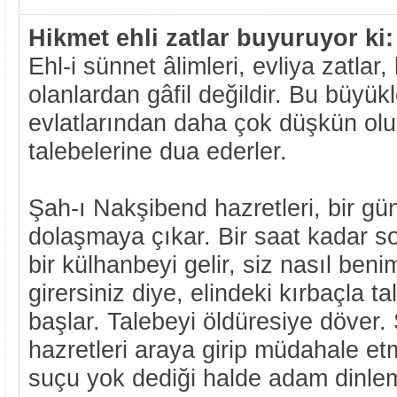
Hikmet ehli zatlar buyuruyor ki:
Ehl-i sünnet âlimleri, evliya zatlar,
olanlardan gâfil değildir. Bu büyükl
evlatlarından daha çok düşkün ol
talebelerine dua ederler.
Şah-ı Nakşibend hazretleri, bir gün
dolaşmaya çıkar. Bir saat kadar so
bir külhanbeyi gelir, siz nasıl beni
girersiniz diye, elindeki kırbaçla 
başlar. Talebeyi öldüresiye döver
hazretleri araya girip müdahale et
suçu yok dediği halde adam dinle