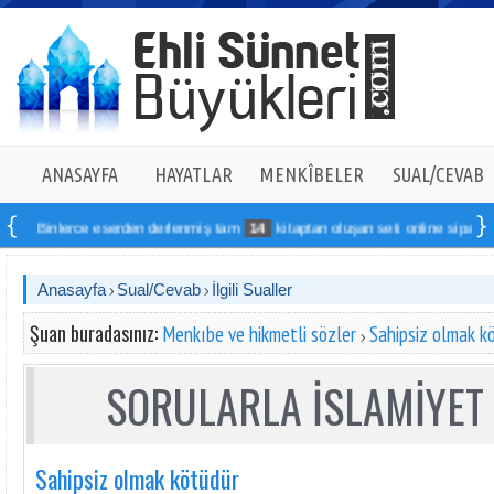
ANASAYFA
HAYATLAR
MENKÎBELER
SUAL/CEVAB
Binlerce eserden derlenmiş tam
14
kitaptan oluşan seti online sipariş vereb
Anasayfa
Sual/Cevab
İlgili Sualler
Şuan buradasınız:
Menkıbe ve hikmetli sözler
Sahipsiz olmak k
SORULARLA İSLAMİYET 
Sahipsiz olmak kötüdür