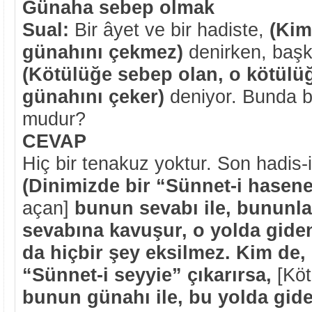
Günaha sebep olmak
Sual:
Bir âyet ve bir hadiste,
(Kim
günahını çekmez)
denirken, başka
(Kötülüğe sebep olan, o kötülü
günahını çeker)
deniyor. Bunda b
mudur?
CEVAP
Hiç bir tenakuz yoktur. Son hadis-i 
(Dinimizde bir “Sünnet-i hasen
açan]
bunun sevabı ile, bununla
sevabına kavuşur, o yolda gide
da hiçbir şey eksilmez. Kim de,
“Sünnet-i seyyie” çıkarırsa,
[Köt
bunun günahı ile, bu yolda gid