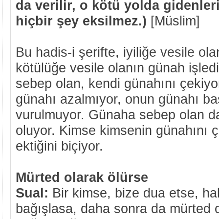
da verilir, o kötü yolda gidenl
hiçbir şey eksilmez.)
[Müslim]
Bu hadis-i şerifte, iyiliğe vesile o
kötülüğe vesile olanın günah işlediğ
sebep olan, kendi günahını çekiyo
günahı azalmıyor, onun günahı baş
vurulmuyor. Günaha sebep olan d
oluyor. Kimse kimsenin günahını 
ektiğini biçiyor.
Mürted olarak ölürse
Sual:
Bir kimse, bize dua etse, ha
bağışlasa, daha sonra da mürted o