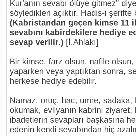
Kur'anın sevabı ölüye gitmez" diye
söyledikleri açıktır. Hadis-i şerifte
(Kabristandan geçen kimse 11 i
sevabını kabirdekilere hediye e
sevap verilir.)
[İ.Ahlakı]
Bir kimse, farz olsun, nafile olsun,
yaparken veya yaptıktan sonra, sev
herkese hediye edebilir.
Namaz, oruç, hac, umre, sadaka, 
okumak, evliyanın kabrini ziyaret, k
ibadetlerin sevapları başkasına hed
edenin kendi sevabından hiç azal