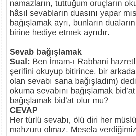
namazların, tuttuğum oruçların ok
hâsıl sevabların duasını yapar m
bağışlamak ayrı, bunların duaların
birine hediye etmek ayrıdır.
Sevab bağışlamak
Sual:
Ben İmam-ı Rabbani hazretle
şerifini okuyup bitirince, bir arka
olan sevabı sana bağışladım) dedi
okuma sevabını bağışlamak bid’at 
bağışlamak bid’at olur mu?
CEVAP
Her türlü sevabı, ölü diri her mü
mahzuru olmaz. Mesela verdiğimiz 