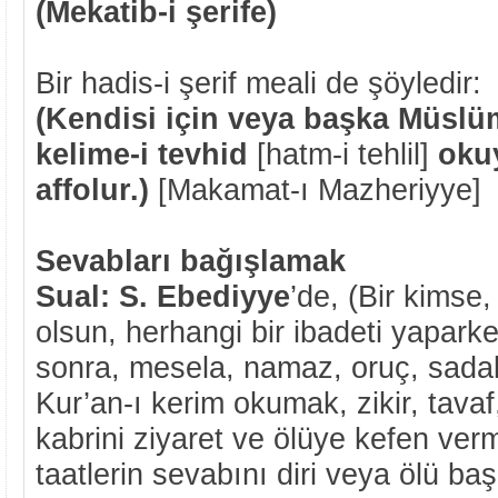
(Mekatib-i şerife)
Bir hadis-i şerif meali de şöyledir:
(Kendisi için veya başka Müslü
kelime-i tevhid
[hatm-i tehlil]
okuy
affolur.)
[Makamat-ı Mazheriyye]
Sevabları bağışlamak
Sual:
S. Ebediyye
’de, (Bir kimse,
olsun, herhangi bir ibadeti yapark
sonra, mesela, namaz, oruç, sadaka
Kur’an-ı kerim okumak, zikir, tavaf
kabrini ziyaret ve ölüye kefen ver
taatlerin sevabını diri veya ölü b