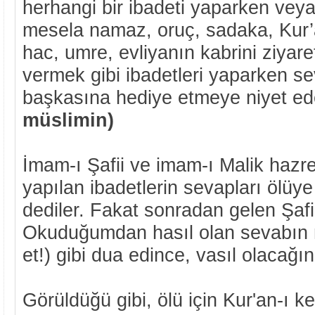
herhangi bir ibadeti yaparken veya
mesela namaz, oruç, sadaka, Kur’
hac, umre, evliyanın kabrini ziyar
vermek gibi ibadetleri yaparken sev
başkasına hediye etmeye niyet ede
müslimin)
İmam-ı Şafii ve imam-ı Malik hazret
yapılan ibadetlerin sevapları ölüy
dediler. Fakat sonradan gelen Şafii
Okuduğumdan hasıl olan sevabın mi
et!) gibi dua edince, vasıl olacağını 
Görüldüğü gibi, ölü için Kur'an-ı 