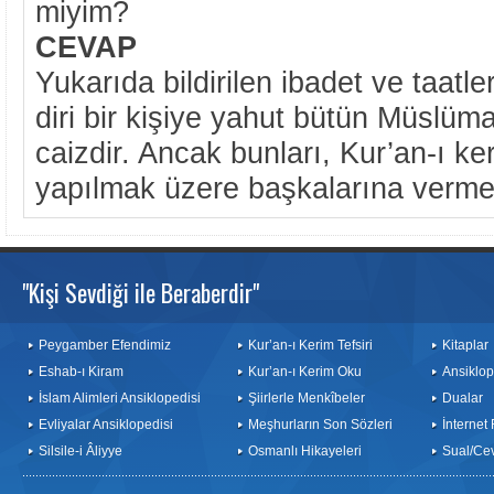
miyim?
CEVAP
Yukarıda bildirilen ibadet ve taatle
diri bir kişiye yahut bütün Müslü
caizdir. Ancak bunları, Kur’an-ı ker
yapılmak üzere başkalarına vermek
"Kişi Sevdiği ile Beraberdir"
Peygamber Efendimiz
Kur’an-ı Kerim Tefsiri
Kitaplar
Eshab-ı Kiram
Kur’an-ı Kerim Oku
Ansiklop
İslam Alimleri Ansiklopedisi
Şiirlerle Menkîbeler
Dualar
Evliyalar Ansiklopedisi
Meşhurların Son Sözleri
İnternet
Silsile-i Âliyye
Osmanlı Hikayeleri
Sual/Ce