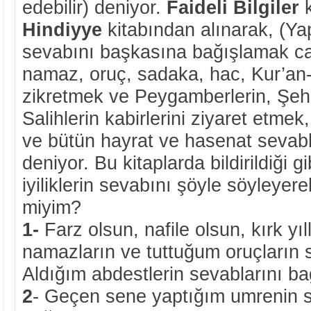
edebilir) deniyor.
Faideli Bilgiler
k
Hindiyye
kitabından alınarak, (Yap
sevabını başkasına bağışlamak cai
namaz, oruç, sadaka, hac, Kur’an
zikretmek ve Peygamberlerin, Şehit
Salihlerin kabirlerini ziyaret etme
ve bütün hayrat ve hasenat sevabla
deniyor. Bu kitaplarda bildirildiği g
iyiliklerin sevabını şöyle söyleyere
miyim?
1-
Farz olsun, nafile olsun, kırk yıl
namazların ve tuttuğum oruçların 
Aldığım abdestlerin sevablarını ba
2
- Geçen sene yaptığım umrenin 