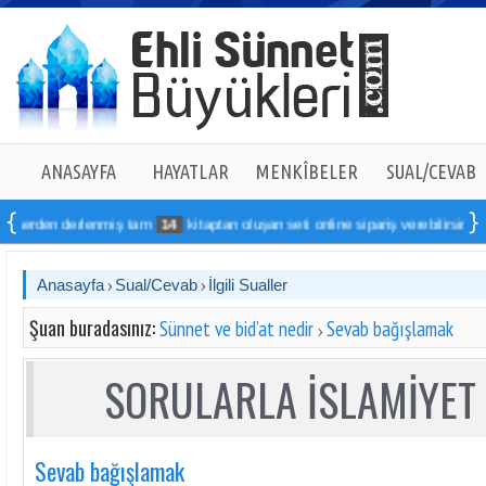
ANASAYFA
HAYATLAR
MENKÎBELER
SUAL/CEVAB
erlenmiş tam
14
kitaptan oluşan seti online sipariş verebilirsiniz
Anasayfa
Sual/Cevab
İlgili Sualler
Şuan buradasınız:
Sünnet ve bid’at nedir
Sevab bağışlamak
SORULARLA İSLAMİYET 
Sevab bağışlamak