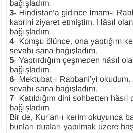
bağışladım.
3
- Hindistan’a gidince İmam-ı Rabb
kabrini ziyaret etmiştim. Hâsıl ol
bağışladım.
4
- Komşu ölünce, ona yaptığım ke
sevabı sana bağışladım.
5
- Yaptırdığım çeşmeden hâsıl ol
bağışladım.
6
- Mektubat-ı Rabbani’yi okudum.
sevabı sana bağışladım.
7
- Katıldığım dini sohbetten hâsıl
bağışladım.
Bir de, Kur’an-ı kerim okuyunca ba
bunları duaları yapılmak üzere baş