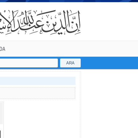
DA
ARA