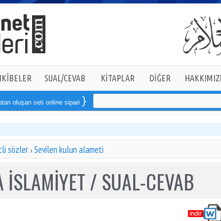
KÎBELER
SUAL/CEVAB
KİTAPLAR
DİĞER
HAKKIMIZ
oluşan seti online sipariş verebilirsiniz
li sözler
Sevilen kulun alameti
 İSLAMİYET / SUAL-CEVAB