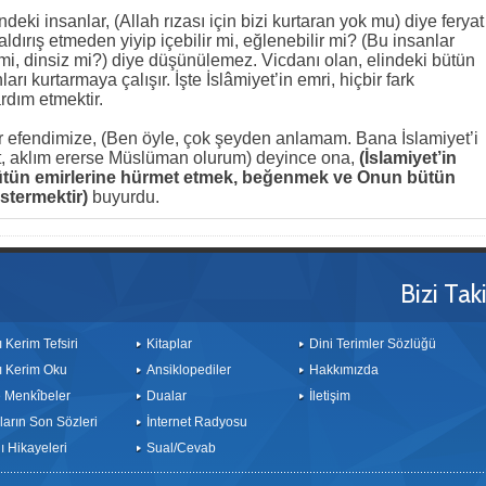
ndeki insanlar, (Allah rızası için bizi kurtaran yok mu) diye feryat
aldırış etmeden yiyip içebilir mi, eğlenebilir mi? (Bu insanlar
mi, dinsiz mi?) diye düşünülemez. Vicdanı olan, elindeki bütün
rı kurtarmaya çalışır. İşte İslâmiyet’in emri, hiçbir fark
rdım etmektir.
r efendimize, (Ben öyle, çok şeyden anlamam. Bana İslamiyet’i
t, aklım ererse Müslüman olurum) deyince ona,
(İslamiyet’in
 bütün emirlerine hürmet etmek, beğenmek ve Onun bütün
stermektir)
buyurdu.
Bizi Tak
ı Kerim Tefsiri
Kitaplar
Dini Terimler Sözlüğü
ı Kerim Oku
Ansiklopediler
Hakkımızda
le Menkîbeler
Dualar
İletişim
arın Son Sözleri
İnternet Radyosu
 Hikayeleri
Sual/Cevab