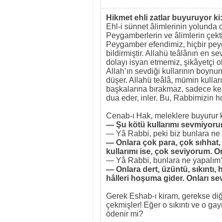
Hikmet ehli zatlar buyuruyor ki
Ehl-i sünnet âlimlerinin yolunda 
Peygamberlerin ve âlimlerin çekti
Peygamber efendimiz, hiçbir peyg
bildirmiştir. Allahü teâlânın en se
dolayı isyan etmemiz, şikâyetçi o
Allah’ın sevdiği kullarının boynun
düşer. Allahü teâlâ, mümin kulları
başkalarına bırakmaz, sadece ke
dua eder, inler. Bu, Rabbimizin h
Cenab-ı Hak, meleklere buyurur k
— Şu kötü kullarımı sevmiyorum
— Yâ Rabbi, peki biz bunlara ne 
— Onlara çok para, çok sıhhat, 
kullarımı ise, çok seviyorum. O
— Yâ Rabbi, bunlara ne yapalım
— Onlara dert, üzüntü, sıkıntı,
hâlleri hoşuma gider. Onları se
Gerek Eshab-ı kiram, gerekse diğe
çekmişler! Eğer o sıkıntı ve o ga
ödenir mi?