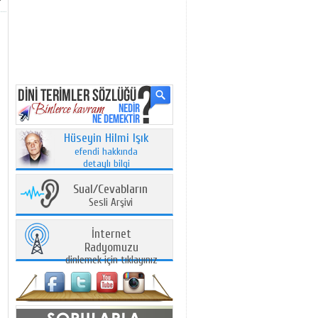
Hüseyin Hilmi Işık
efendi hakkında
detaylı bilgi
Sual/Cevabların
Sesli Arşivi
İnternet
Radyomuzu
dinlemek için tıklayınız