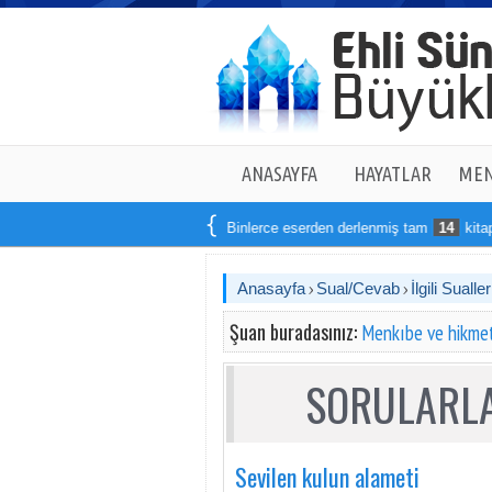
ANASAYFA
HAYATLAR
MEN
Binlerce eserden derlenmiş tam
14
kitaptan 
Anasayfa
Sual/Cevab
İlgili Sualler
Şuan buradasınız:
Menkıbe ve hikmet
SORULARLA
Sevilen kulun alameti