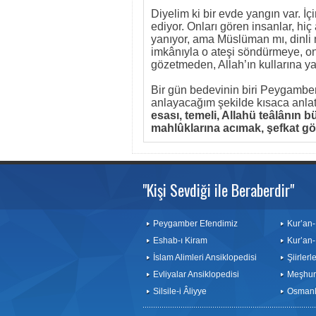
Diyelim ki bir evde yangın var. İçi
ediyor. Onları gören insanlar, hiç 
yanıyor, ama Müslüman mı, dinli 
imkânıyla o ateşi söndürmeye, onla
gözetmeden, Allah’ın kullarına ya
Bir gün bedevinin biri Peygambe
anlayacağım şekilde kısaca anla
esası, temeli, Allahü teâlânın
mahlûklarına acımak, şefkat gö
"Kişi Sevdiği ile Beraberdir"
Peygamber Efendimiz
Kur’an-
Eshab-ı Kiram
Kur’an-
İslam Alimleri Ansiklopedisi
Şiirler
Evliyalar Ansiklopedisi
Meşhurl
Silsile-i Âliyye
Osmanlı