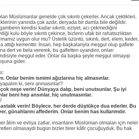
:
olan Müslümanlar genelde çok sıkıntı çekerler. Ancak çektikleri,
klerinin yanında çok azdır, deryada bir damla bile değildir.
amberin kendisi kadar sıkıntı, eziyet, acı çekmediğini
vdiği kulu böyle sıkıntı çekince, bizlerin ufak bir rahatsızlıktan
lmamız uygun olur mu? Üstelik üzüntü, sıkıntı, dert, elem, keder,
a attığı kementtir. İnsan, hep başkalarıyla meşgul olup gaflete
na dert ve bela vererek, bu gafletten uyandırır, onları
ndisiyle meşgul eder. Onlar da başka şeyle meşgul olmayıp
oşuna gider.
i:
. Onlar benim ismimi ağızlarına hiç almasınlar.
yapalım ki, seni anmasınlar?
çok neşe verin! Dünyaya dalıp, beni unutsunlar. Şu iyi
nlar beni hep ansınlar, hiç unutmasınlar.
?
 hastalık verin! Böylece, her derde düştükçe dua ederler. Bu
ver, günahlarını affederim. Onlar benim has kullarımdır.
r âlim ve evliya zatlar, insanların Müslüman olmaları için neler
yretleri olmasaydı bugün bizler birer kâfir çocuğuyduk. Bu hak