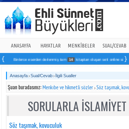
ANASAYFA
HAYATLAR
MENKÎBELER
SUAL/CEVAB
Binlerce eserden derlenmiş tam
14
kitaptan oluşan seti online sipariş ver
Anasayfa
Sual/Cevab
İlgili Sualler
Şuan buradasınız:
Menkıbe ve hikmetli sözler
Söz taşımak, kov
SORULARLA İSLAMİYET 
Söz taşımak, kovuculuk