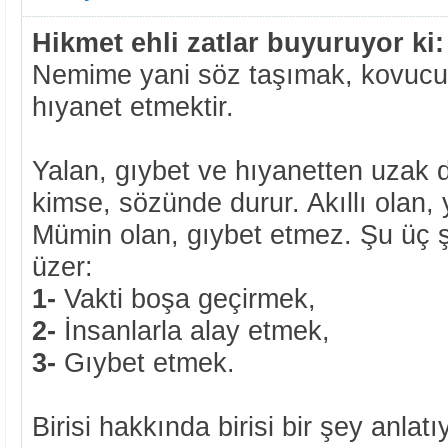
Hikmet ehli zatlar buyuruyor ki:
Nemime yani söz taşımak, kovuc
hıyanet etmektir.
Yalan, gıybet ve hıyanetten uzak du
kimse, sözünde durur. Akıllı olan,
Mümin olan, gıybet etmez. Şu üç ş
üzer:
1-
Vakti boşa geçirmek,
2-
İnsanlarla alay etmek,
3-
Gıybet etmek.
Birisi hakkında birisi bir şey anlatıy