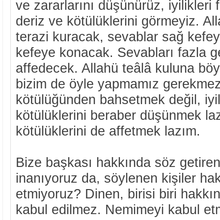
ve zararlarını düşünürüz, iyilikleri 
deriz ve kötülüklerini görmeyiz. All
terazi kuracak, sevablar sağ kefey
kefeye konacak. Sevabları fazla ge
affedecek. Allahü teâlâ kuluna bö
bizim de öyle yapmamız gerekme
kötülüğünden bahsetmek değil, iyili
kötülüklerini beraber düşünmek lazım
kötülüklerini de affetmek lazım.
Bize başkası hakkında söz getire
inanıyoruz da, söylenen kişiler h
etmiyoruz? Dinen, birisi biri hakkı
kabul edilmez. Nemimeyi kabul et