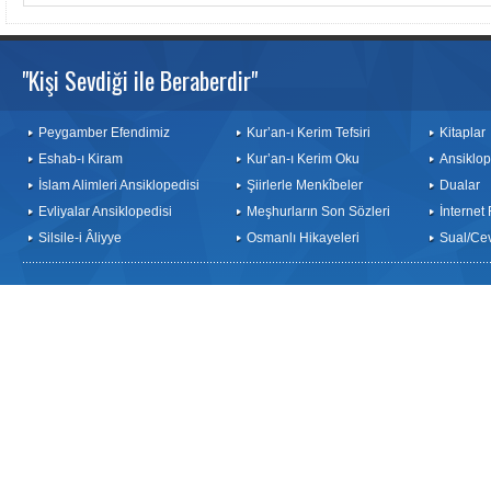
"Kişi Sevdiği ile Beraberdir"
Peygamber Efendimiz
Kur’an-ı Kerim Tefsiri
Kitaplar
Eshab-ı Kiram
Kur’an-ı Kerim Oku
Ansiklop
İslam Alimleri Ansiklopedisi
Şiirlerle Menkîbeler
Dualar
Evliyalar Ansiklopedisi
Meşhurların Son Sözleri
İnternet
Silsile-i Âliyye
Osmanlı Hikayeleri
Sual/Ce