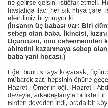
ne gelirse gelsin, istiğfar etmeli. 
hastalığa ilaç, her sıkıntıya çare, 
efendimiz buyuruyor ki:
(İnsanın üç babası var: Biri dü
sebep olan baba. İkincisi, kızın
Üçüncüsü, onu cehennemden k
ahiretini kazanmaya sebep olan 
baba yani hocası.)
Eğer bunu sıraya koyarsak, üçüncü
mübarek zat, hepsinin önüne geçe
Hazret-i Ömer’in oğlu Hazret-i Abd
deveyle, arkadaşlarıyla birlikte bir 
Birden deveden indi, orada bir köy