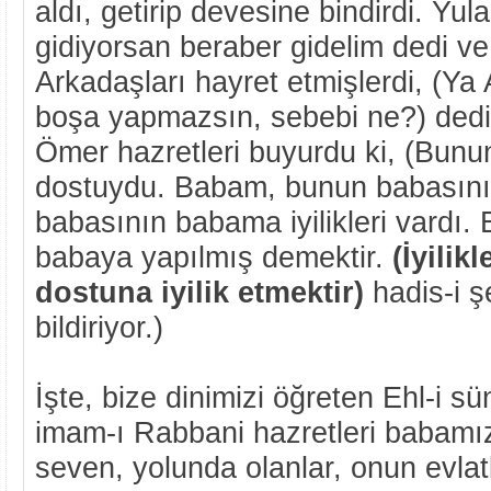
aldı, getirip devesine bindirdi. Yul
gidiyorsan beraber gidelim dedi v
Arkadaşları hayret etmişlerdi, (Ya
boşa yapmazsın, sebebi ne?) dedil
Ömer hazretleri buyurdu ki, (Bun
dostuydu. Babam, bunun babasını
babasının babama iyilikleri vardı. 
babaya yapılmış demektir.
(İyilik
dostuna iyilik etmektir)
hadis-i ş
bildiriyor.)
İşte, bize dinimizi öğreten Ehl-i sü
imam-ı Rabbani hazretleri babamı
seven, yolunda olanlar, onun evlatl