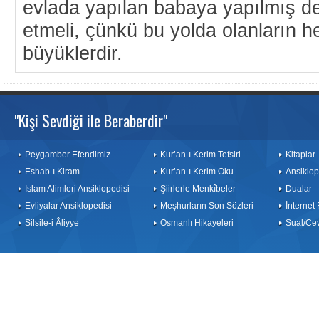
evlada yapılan babaya yapılmış de
etmeli, çünkü bu yolda olanların h
büyüklerdir.
"Kişi Sevdiği ile Beraberdir"
Peygamber Efendimiz
Kur’an-ı Kerim Tefsiri
Kitaplar
Eshab-ı Kiram
Kur’an-ı Kerim Oku
Ansiklop
İslam Alimleri Ansiklopedisi
Şiirlerle Menkîbeler
Dualar
Evliyalar Ansiklopedisi
Meşhurların Son Sözleri
İnternet
Silsile-i Âliyye
Osmanlı Hikayeleri
Sual/Ce