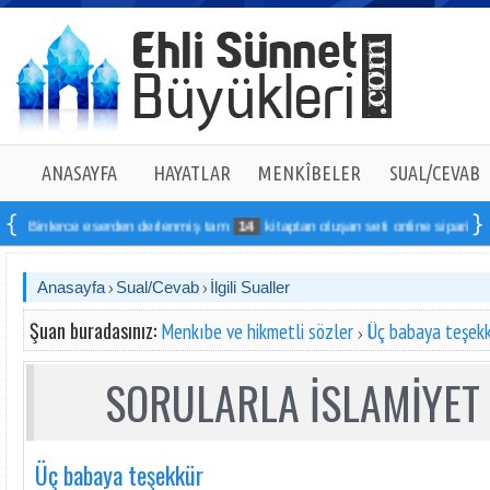
ANASAYFA
HAYATLAR
MENKÎBELER
SUAL/CEVAB
Binlerce eserden derlenmiş tam
14
kitaptan oluşan seti online sipariş verebil
Anasayfa
Sual/Cevab
İlgili Sualler
Şuan buradasınız:
Menkıbe ve hikmetli sözler
Üç babaya teşek
SORULARLA İSLAMİYET 
Üç babaya teşekkür