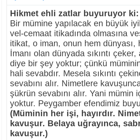
Hikmet ehli zatlar buyuruyor ki:
Bir mümine yapılacak en büyük iyil
vel-cemaat itikadında olmasına ves
itikat, o iman, onun hem dünyası, h
İmanı olan dünyada sıkıntı çeker, 
diye bir şey yoktur; çünkü müminin 
hali sevabdır. Mesela sıkıntı çeki
sevabını alır. Nimetlere kavuşunca
şükrün sevabını alır. Yani mümin i
yoktur. Peygamber efendimiz buyu
(Müminin her işi, hayırdır. Nime
kavuşur. Belaya uğrayınca, sabr
kavuşur.)