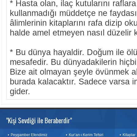
* Hasta olan, ilaç kutularını raflara 
kullanmadığı müddetçe ne faydası 
âlimlerinin kitaplarını rafa dizip
halde amel etmeyen nasıl düzelir 
* Bu dünya hayaldir. Doğum ile öl
mesafedir. Bu dünyadakilerin hiçbiri
Bize ait olmayan şeyle övünmek akı
burada kalacaktır. Sadece varsa im
gider.
"Kişi Sevdiği ile Beraberdir"
Peygamber Efendimiz
Kur’an-ı Kerim Tefsiri
Kitaplar