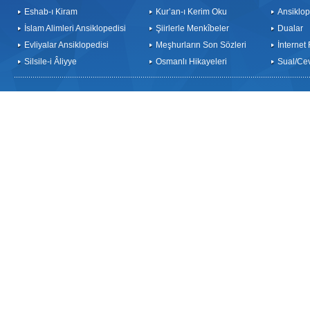
Eshab-ı Kiram
Kur’an-ı Kerim Oku
Ansiklop
İslam Alimleri Ansiklopedisi
Şiirlerle Menkîbeler
Dualar
Evliyalar Ansiklopedisi
Meşhurların Son Sözleri
İnternet
Silsile-i Âliyye
Osmanlı Hikayeleri
Sual/Ce