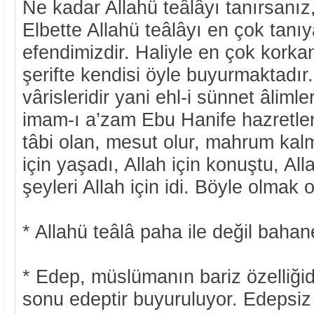
Ne kadar Allahü teâlâyı tanırsanız
Elbette Allahü teâlâyı en çok tan
efendimizdir. Haliyle en çok korka
şerifte kendisi öyle buyurmaktadı
vârisleridir yani ehl-i sünnet âlimler
imam-ı a’zam Ebu Hanife hazretler
tâbi olan, mesut olur, mahrum kalm
için yaşadı, Allah için konuştu, All
şeyleri Allah için idi. Böyle olmak
* Allahü teâlâ paha ile değil bahane
* Edep, müslümanın bariz özelliğidi
sonu edeptir buyuruluyor. Edepsiz