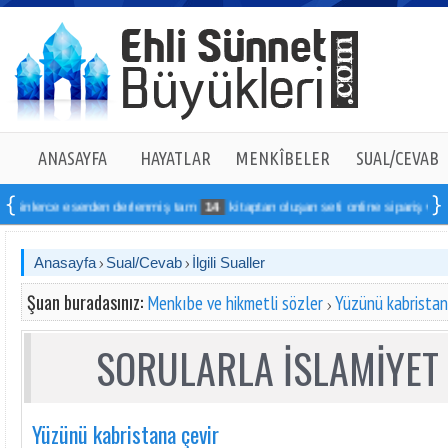
ANASAYFA
HAYATLAR
MENKÎBELER
SUAL/CEVAB
lerce eserden derlenmiş tam
14
kitaptan oluşan seti online sipariş verebilirsi
Anasayfa
Sual/Cevab
İlgili Sualler
Şuan buradasınız:
Menkıbe ve hikmetli sözler
Yüzünü kabristan
SORULARLA İSLAMİYET 
Yüzünü kabristana çevir