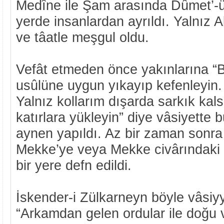
Medîne ile Şam arasında Dûmet’-ü
yerde insanlardan ayrıldı. Yalnız A
ve tâatle meşgul oldu.
Vefât etmeden önce yakınlarına “
usûlüne uygun yıkayıp kefenleyin.
Yalnız kollarım dışarda sarkık kal
katırlara yükleyin” diye vâsiyette 
aynen yapıldı. Az bir zaman sonra 
Mekke’ye veya Mekke civârındaki
bir yere defn edildi.
İskender-i Zülkarneyn böyle vâsiy
“Arkamdan gelen ordular ile doğu 