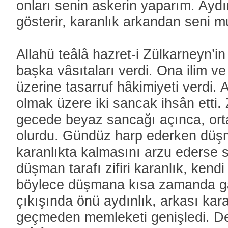
onları senin askerin yaparım. Aydı
gösterir, karanlık arkandan seni m
Allahü teâlâ hazret-i Zülkarneyn’in
başka vâsıtaları verdi. Ona ilim ve
üzerine tasarruf hâkimiyeti verdi.
olmak üzere iki sancak ihsân etti. Z
gecede beyaz sancağı açınca, orta
olurdu. Gündüz harp ederken düş
karanlıkta kalmasını arzu ederse 
düşman tarafı zifiri karanlık, kendi 
böylece düşmana kısa zamanda gâli
çıkışında önü aydınlık, arkası kar
geçmeden memleketi genişledi. Dev