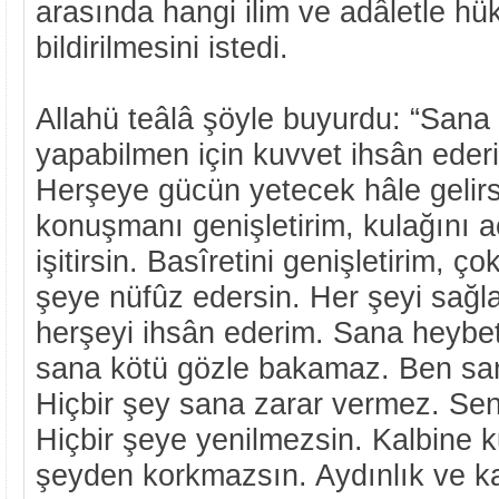
arasında hangi ilim ve adâletle hü
bildirilmesini istedi.
Allahü teâlâ şöyle buyurdu: “Sana 
yapabilmen için kuvvet ihsân ede
Herşeye gücün yetecek hâle gelirsi
konuşmanı genişletirim, kulağını aç
işitirsin. Basîretini genişletirim, ç
şeye nüfûz edersin. Her şeyi sağl
herşeyi ihsân ederim. Sana heybet
sana kötü gözle bakamaz. Ben sa
Hiçbir şey sana zarar vermez. Seni
Hiçbir şeye yenilmezsin. Kalbine k
şeyden korkmazsın. Aydınlık ve kar