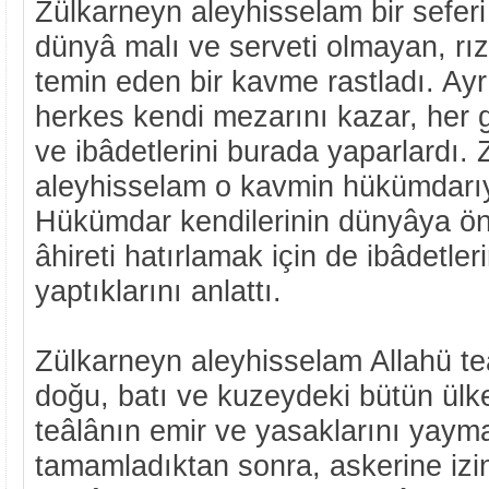
Zülkarneyn aleyhisselam bir seferi
dünyâ malı ve serveti olmayan, rı
temin eden bir kavme rastladı. Ay
herkes kendi mezarını kazar, her 
ve ibâdetlerini burada yaparlardı.
aleyhisselam o kavmin hükümdarıy
Hükümdar kendilerinin dünyâya ön
âhireti hatırlamak için de ibâdetle
yaptıklarını anlattı.
Zülkarneyn aleyhisselam Allahü te
doğu, batı ve kuzeydeki bütün ülkel
teâlânın emir ve yasaklarını yayma
tamamladıktan sonra, askerine izin