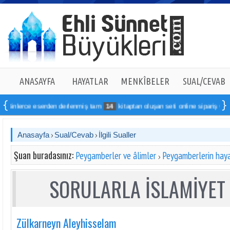
ANASAYFA
HAYATLAR
MENKÎBELER
SUAL/CEVAB
ce eserden derlenmiş tam
14
kitaptan oluşan seti online sipariş verebilirsiniz
Anasayfa
Sual/Cevab
İlgili Sualler
Şuan buradasınız:
Peygamberler ve âlimler
Peygamberlerin haya
SORULARLA İSLAMİYET 
Zülkarneyn Aleyhisselam