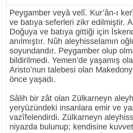
Peygamber veyâ velî. Kur’ân-ı ke
ve batıya seferleri zikr edilmiştir. A
Doğuya ve batıya gittiği için İsken
anılmıştır. Nûh aleyhisselamın oğl
soyundandır. Peygamber olup olm
bildirilmedi. Yemen’de yaşamış ola
Aristo’nun talebesi olan Makedony
önce yaşadı.
Sâlih bir zât olan Zülkarneyn aley
yeryüzündeki insanlara emir ve yasa
vazîfelendirdi. Zülkarneyn aleyhis
niyazda bulunup; kendisine kuvvet