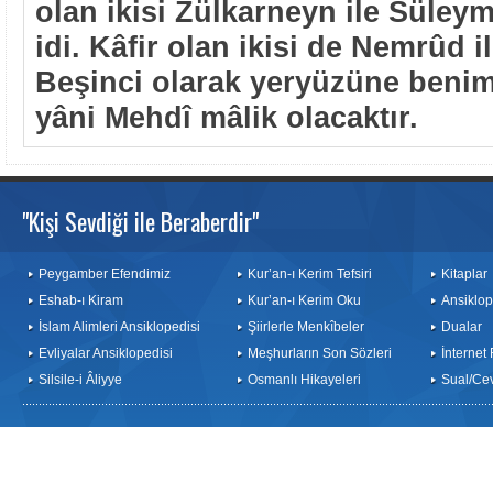
olan ikisi Zülkarneyn ile Süle
idi. Kâfir olan ikisi de Nemrûd 
Beşinci olarak yeryüzüne benim
yâni Mehdî mâlik olacaktır.
"Kişi Sevdiği ile Beraberdir"
Peygamber Efendimiz
Kur’an-ı Kerim Tefsiri
Kitaplar
Eshab-ı Kiram
Kur’an-ı Kerim Oku
Ansiklop
İslam Alimleri Ansiklopedisi
Şiirlerle Menkîbeler
Dualar
Evliyalar Ansiklopedisi
Meşhurların Son Sözleri
İnternet
Silsile-i Âliyye
Osmanlı Hikayeleri
Sual/Ce