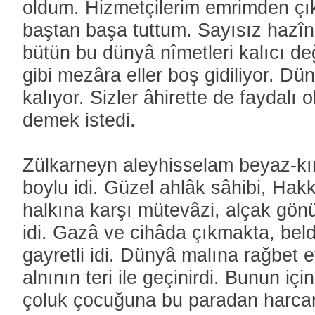
oldum. Hizmetçilerim emrimden ç
baştan başa tuttum. Sayısız hazîn
bütün bu dünyâ nîmetleri kalıcı de
gibi mezâra eller boş gidiliyor. D
kalıyor. Sizler âhirette de faydalı o
demek istedi.
Zülkarneyn aleyhisselam beyaz-kırm
boylu idi. Güzel ahlâk sâhibi, Hakk
halkına karşı mütevâzi, alçak gönü
idi. Gazâ ve cihâda çıkmakta, beld
gayretli idi. Dünyâ malına rağbet 
alnının teri ile geçinirdi. Bunun içi
çoluk çocuğuna bu paradan harcar, 