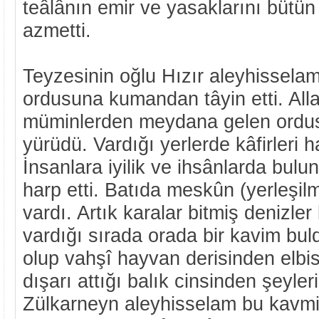
teâlânın emir ve yasaklarını büt
azmetti.
Teyzesinin oğlu Hızır aleyhisselam
ordusuna kumandan tâyin etti. Alla
müminlerden meydana gelen ordusu
yürüdü. Vardığı yerlerde kâfirleri h
İnsanlara iyilik ve ihsânlarda bul
harp etti. Batıda meskûn (yerleşil
vardı. Artık karalar bitmiş denizle
vardığı sırada orada bir kavim bul
olup vahşî hayvan derisinden elbis
dışarı attığı balık cinsinden şeyleri
Zülkarneyn aleyhisselam bu kavm