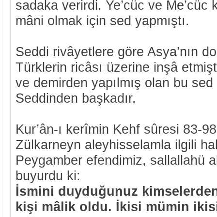
sadaka verirdi. Ye’cüc ve Me’cüc 
mâni olmak için sed yapmıştı.
Seddi rivâyetlere göre Asya’nın 
Türklerin ricâsı üzerine inşâ etmişt
ve demirden yapılmış olan bu sed
Seddinden başkadır.
Kur’ân-ı kerîmin Kehf sûresi 83-98
Zülkarneyn aleyhisselamla ilgili ha
Peygamber efendimiz, sallallahü a
buyurdu ki:
İsmini duyduğunuz kimselerden
kişi mâlik oldu. İkisi mümin ikis