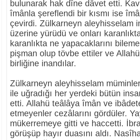
bulunarak hak dîne dâvet etti. Ka
îmânla şereflendi bir kısmı ise î
çevirdi. Zülkarneyn aleyhisselam 
üzerine yürüdü ve onları karanlıkta
karanlıkta ne yapacaklarını bilem
pişman olup tövbe ettiler ve Allahü
birliğine inandılar.
Zülkarneyn aleyhisselam müminle
ile uğradığı her yerdeki bütün insa
etti. Allahü teâlâya îmân ve ibâdet
etmeyenler cezâlarını gördüler. Y
mükerremeye gitti ve haccetti. İbr
görüşüp hayır duasını aldı. Nasîh