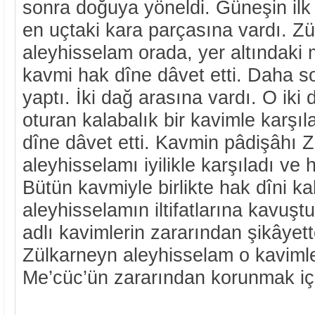
sonra doğuya yöneldi. Güneşin ilk 
en uçtaki kara parçasına vardı. Z
aleyhisselam orada, yer altındak
kavmi hak dîne dâvet etti. Daha s
yaptı. İki dağ arasına vardı. O iki
oturan kalabalık bir kavimle karşı
dîne dâvet etti. Kavmin pâdişâhı 
aleyhisselamı iyilikle karşıladı ve 
Bütün kavmiyle birlikte hak dîni ka
aleyhisselamın iltifatlarına kavuş
adlı kavimlerin zararından şikâyet
Zülkarneyn aleyhisselam o kavimle 
Me’cüc’ün zararından korunmak içi