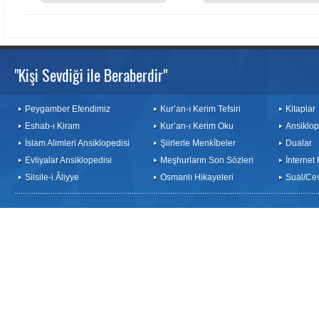
"Kişi Sevdiği ile Beraberdir"
Peygamber Efendimiz
Kur’an-ı Kerim Tefsiri
Kitaplar
Eshab-ı Kiram
Kur’an-ı Kerim Oku
Ansiklop
İslam Alimleri Ansiklopedisi
Şiirlerle Menkîbeler
Dualar
Evliyalar Ansiklopedisi
Meşhurların Son Sözleri
İnternet
Silsile-i Âliyye
Osmanlı Hikayeleri
Sual/Ce