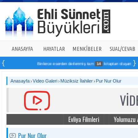
ANASAYFA
HAYATLAR
MENKÎBELER
SUAL/CEVAB
Binlerce eserden derlenmiş tam
14
kitaptan oluşan seti onl
Anasayfa
Video Galeri
Müziksiz İlahiler
Pur Nur Olur
VİD
Evliya Filmleri
Yolumuzu 
Pur Nur Olur