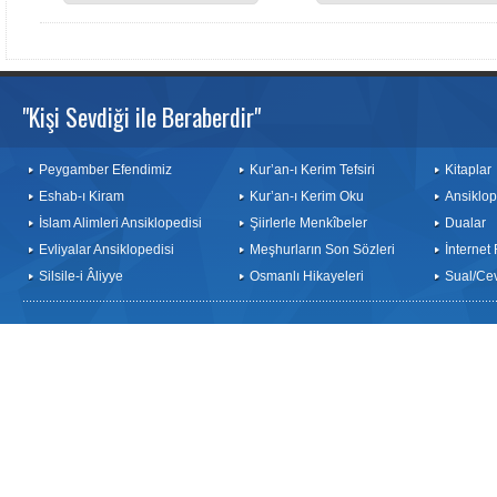
"Kişi Sevdiği ile Beraberdir"
Peygamber Efendimiz
Kur’an-ı Kerim Tefsiri
Kitaplar
Eshab-ı Kiram
Kur’an-ı Kerim Oku
Ansiklop
İslam Alimleri Ansiklopedisi
Şiirlerle Menkîbeler
Dualar
Evliyalar Ansiklopedisi
Meşhurların Son Sözleri
İnternet
Silsile-i Âliyye
Osmanlı Hikayeleri
Sual/Ce