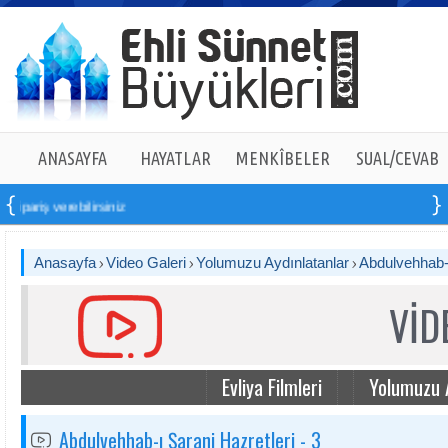
ANASAYFA
HAYATLAR
MENKÎBELER
SUAL/CEVAB
pariş verebilirsiniz
Anasayfa
Video Galeri
Yolumuzu Aydınlatanlar
Abdulvehhab-ı
VİD
Evliya Filmleri
Yolumuzu 
Abdulvehhab-ı Şarani Hazretleri - 3