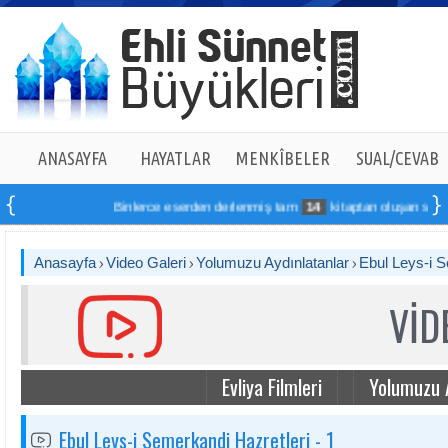
ANASAYFA
HAYATLAR
MENKÎBELER
SUAL/CEVAB
Binlerce eserden derlenmiş tam
14
kitaptan oluşan seti onli
Anasayfa
Video Galeri
Yolumuzu Aydınlatanlar
Ebul Leys-i S
VİD
Evliya Filmleri
Yolumuzu 
Ebul Leys-i Semerkandi Hazretleri - 1