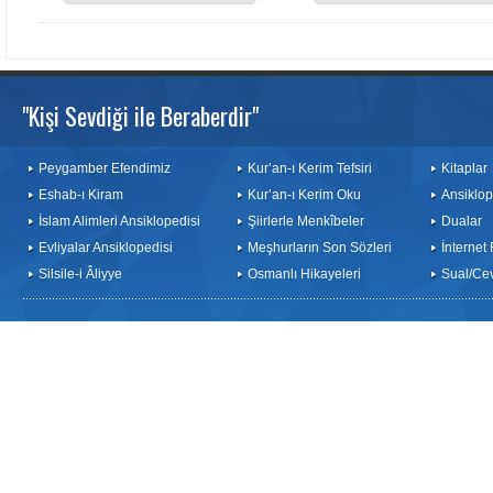
"Kişi Sevdiği ile Beraberdir"
Peygamber Efendimiz
Kur’an-ı Kerim Tefsiri
Kitaplar
Eshab-ı Kiram
Kur’an-ı Kerim Oku
Ansiklop
İslam Alimleri Ansiklopedisi
Şiirlerle Menkîbeler
Dualar
Evliyalar Ansiklopedisi
Meşhurların Son Sözleri
İnternet
Silsile-i Âliyye
Osmanlı Hikayeleri
Sual/Ce