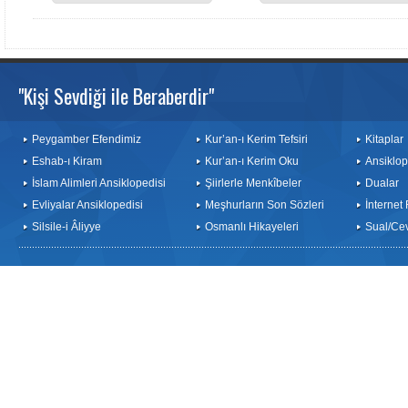
"Kişi Sevdiği ile Beraberdir"
Peygamber Efendimiz
Kur’an-ı Kerim Tefsiri
Kitaplar
Eshab-ı Kiram
Kur’an-ı Kerim Oku
Ansiklop
İslam Alimleri Ansiklopedisi
Şiirlerle Menkîbeler
Dualar
Evliyalar Ansiklopedisi
Meşhurların Son Sözleri
İnternet
Silsile-i Âliyye
Osmanlı Hikayeleri
Sual/Ce