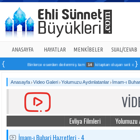
ANASAYFA
HAYATLAR
MENKÎBELER
SUAL/CEVAB
Binlerce eserden derlenmiş tam
14
kitaptan oluşan seti online si
Anasayfa
Video Galeri
Yolumuzu Aydınlatanlar
İmam-ı Buhari
VİD
Evliya Filmleri
Yolumuzu 
İmam-ı Buhari Hazretleri - 4