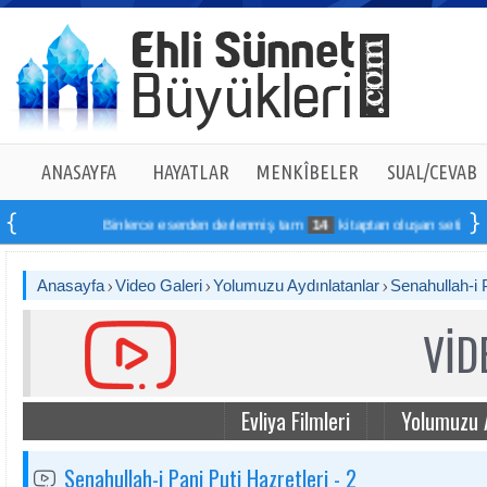
ANASAYFA
HAYATLAR
MENKÎBELER
SUAL/CEVAB
Binlerce eserden derlenmiş tam
14
kitaptan oluşan seti online s
Anasayfa
Video Galeri
Yolumuzu Aydınlatanlar
Senahullah-i P
VİD
Evliya Filmleri
Yolumuzu 
Senahullah-i Pani Puti Hazretleri - 2