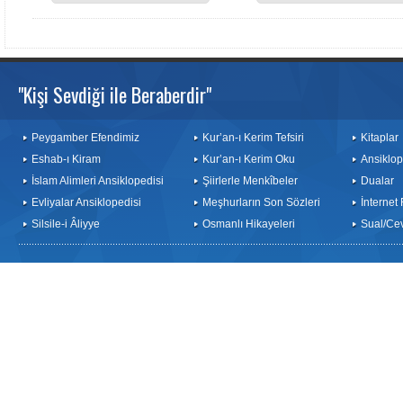
"Kişi Sevdiği ile Beraberdir"
Peygamber Efendimiz
Kur’an-ı Kerim Tefsiri
Kitaplar
Eshab-ı Kiram
Kur’an-ı Kerim Oku
Ansiklop
İslam Alimleri Ansiklopedisi
Şiirlerle Menkîbeler
Dualar
Evliyalar Ansiklopedisi
Meşhurların Son Sözleri
İnternet
Silsile-i Âliyye
Osmanlı Hikayeleri
Sual/Ce